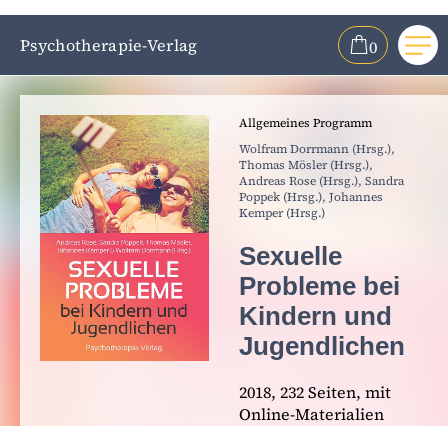
Psychotherapie-Verlag
0
Me
ZUM HAUPTINHALT SPRINGEN
Allgemeines Programm
ZUR SUCHE SPRINGEN
Wolfram Dorrmann (Hrsg.),
Thomas Mösler (Hrsg.),
Andreas Rose (Hrsg.),
Sandra
Poppek (Hrsg.),
Johannes
Kemper (Hrsg.)
Sexuelle
Probleme bei
Kindern und
Jugendlichen
2018, 232 Seiten, mit
Online-Materialien