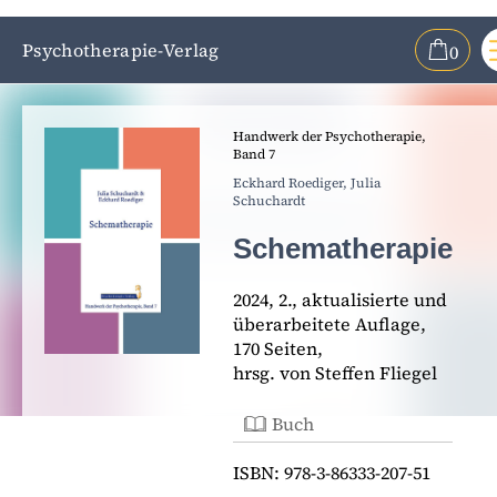
Psychotherapie-Verlag
0
ZUM HAUPTINHALT SPRINGEN
Handwerk der Psychotherapie,
ZUR SUCHE SPRINGEN
Band 7
Eckhard Roediger,
Julia
Schuchardt
Schematherapie
2024, 2., aktualisierte und
überarbeitete Auflage,
170 Seiten,
hrsg. von Steffen Fliegel
Buch
ISBN: 978-3-86333-207-51