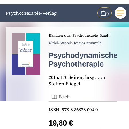
Psychotherapie-Verlag
0
Me
ZUM HAUPTINHALT SPRINGEN
Handwerk der Psychotherapie, Band 4
ZUR SUCHE SPRINGEN
Ulrich Streeck,
Jessica Arnswald
Psychodynamische
Psychotherapie
2015, 170 Seiten, hrsg. von
Steffen Fliegel
Buch
ISBN: 978-3-86333-004-0
19,80 €