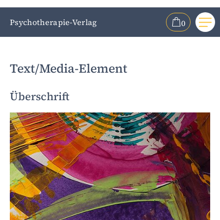
Psychotherapie-Verlag
0
Me
ZUM HAUPTINHALT SPRINGEN
ZUR SUCHE SPRINGEN
Text/Media-Element
Überschrift