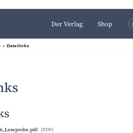
Der Verlag
Shop
e
Dateilinks
GEN
nks
ks
5-6_Leseprobe.pdf
(
PDF
)