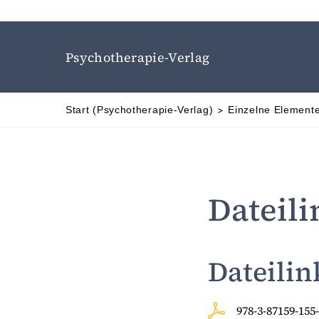
Psychotherapie-Verlag
Sie befinden sich hier:
Start (Psychotherapie-Verlag)
Einzelne Element
ZUM HAUPTINHALT SPRINGEN
ZUR SUCHE SPRIN
Dateili
Dateilin
978-3-87159-15