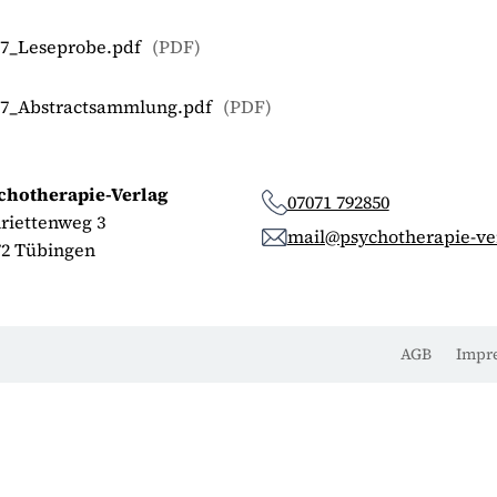
8-7_Leseprobe.pdf
(
PDF
)
4-7_Abstractsammlung.pdf
(
PDF
)
chotherapie-Verlag
07071 792850
riettenweg 3
mail@psychotherapie-ve
72 Tübingen
AGB
Impr